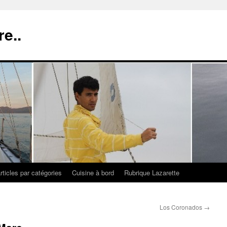
re..
rticles par catégories
Cuisine à bord
Rubrique Lazarette
Los Coronados
→